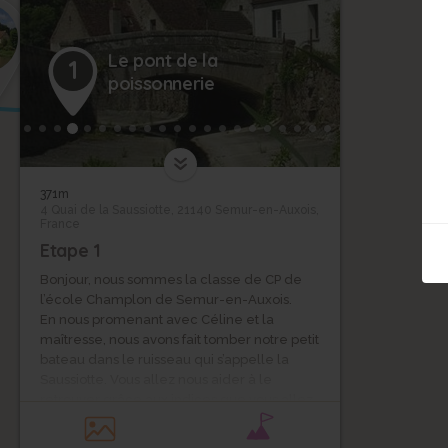
Le pont de la
1
poissonnerie
371m
4 Quai de la Saussiotte, 21140 Semur-en-Auxois,
France
Etape 1
Bonjour, nous sommes la classe de CP de
l’école Champlon de Semur-en-Auxois.
En nous promenant avec Céline et la
maîtresse, nous avons fait tomber notre petit
bateau dans le ruisseau qui s’appelle la
Saussiotte. Vous allez nous aider à le
retrouver grâce aux indices que vous allez
prendre le long de votre parcours. Suivez-
nous !