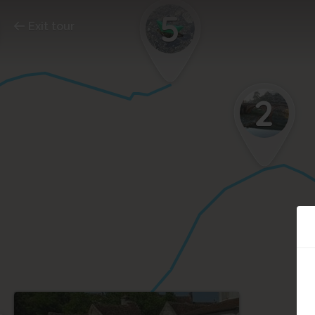
5
Exit tour
2