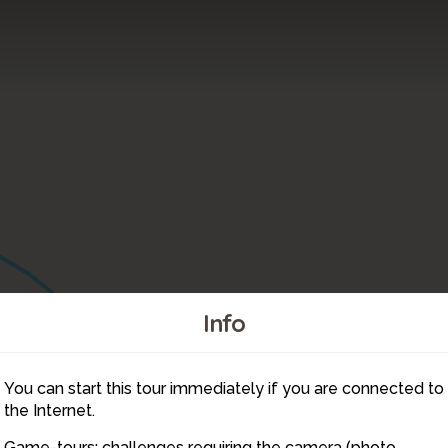
Info
You can start this tour immediately if you are connected to
1
the Internet.
Game-tours: challenges requiring the camera (photo