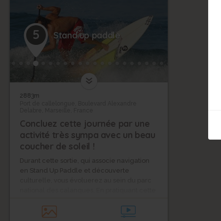
5
Stand up paddle
2883m
Port de callelongue, Boulevard Alexandre
Delabre, Marseille, France
Concluez cette journée par une
activité très sympa avec un beau
coucher de soleil !
Durant cette sortie, qui associe navigation
en Stand Up Paddle et découverte
culturelle, vous évoluerez au sein du parc
national des calanques. En pratiquant cette
activité insolite, vous pourrez découvrir des
paysages fantastiques depuis la mer.