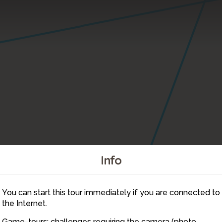
Info
You can start this tour immediately if you are connected to
5
the Internet.
Game-tours: challenges requiring the camera (photo