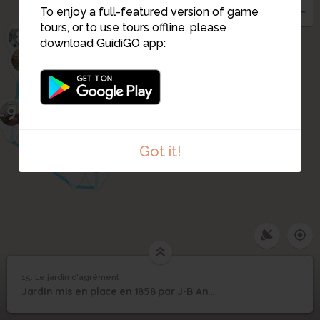
To enjoy a full-featured version of game
tours, or to use tours offline, please
14
8
13
download GuidiGO app:
5
12
7
6
3
4
1
2
9
Got it!
10
11
15. Le jardin d'agrément
1
/1
Le jardin d'agrément
15
Jardin mis en place en 1858 par J-B André Godin pour les habitants du familistère.
Le jardin d'agrément