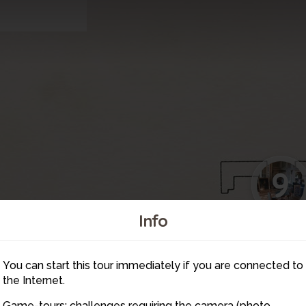
9
Info
You can start this tour immediately if you are connected to
the Internet.
Game-tours: challenges requiring the camera (photo