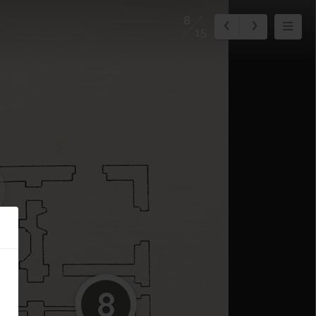
8
15
8