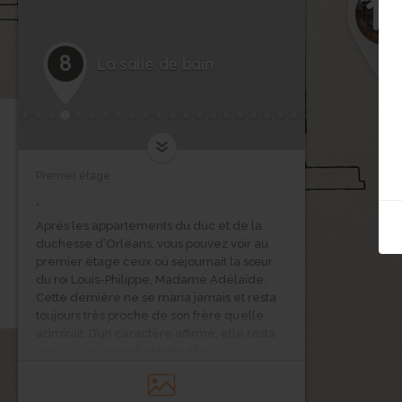
13
1
8
La salle de bain
Premier étage
.
Après les appartements du duc et de la
duchesse d’Orléans, vous pouvez voir au
premier étage ceux où séjournait la sœur
du roi Louis-Philippe, Madame Adélaïde.
Cette dernière ne se maria jamais et resta
toujours très proche de son frère qu’elle
admirait. D’un caractère affirmé, elle resta
pour lui un conseiller très utile.
En 1843, on transforme des chambres de