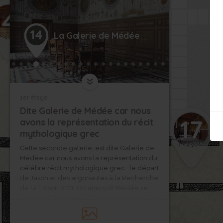
4
14
La Galerie de Médée
1er étage
Dite Galerie de Médée car nous
17
avons la représentation du récit
mythologique grec
Cette seconde galerie, est dite Galerie de
Médée car nous avons la représentation du
célèbre récit mythologique grec : le départ
de Jason et des argonautes à la Recherche
de la Toison d'Or. On aperçoit Médée se
vengeant de Jason ; elle va tuer ses enfants
pour ensuite les dévorer.