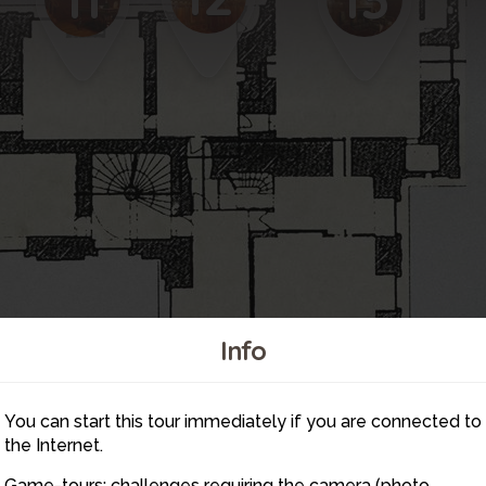
Info
You can start this tour immediately if you are connected to
14
the Internet.
Game-tours: challenges requiring the camera (photo