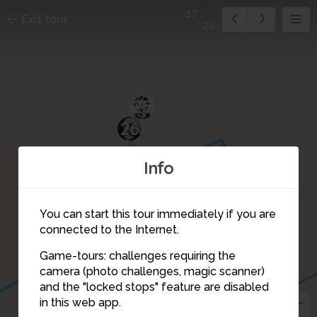
17
Exit tour
28
25
26
Info
19
You can start this tour immediately if you are
18
connected to the Internet.
Game-tours: challenges requiring the
camera (photo challenges, magic scanner)
17
and the "locked stops" feature are disabled
16
in this web app.