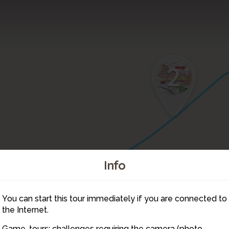
2
Info
You can start this tour immediately if you are connected to
1
the Internet.
Game-tours: challenges requiring the camera (photo