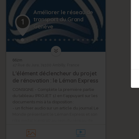
Améliorer le réseau de
transport du Grand
1
Genève
662m
47 Rue du Jura, 74100 Ambilly, France
L'élément déclencheur du projet
de rénovation : le Léman Express
CONSIGNE - Complète la première partie
du tableau (PROJET 1) en t'appuyant sur les
documents mis à ta disposition :
- un fichier audio sur un article du journal Le
Monde présentant le Léman Express et son
rôle nodal (central) au sein du réseau de
transport ferroviaire régional (franco-suisse)
- une vidéo publicitaire sur les acteurs et