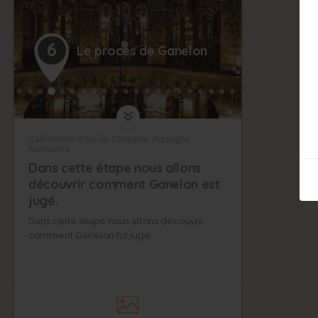
6
Le procès de Ganelon
Cathédrale d'Aix-la-Chapelle, Aquisgrà,
Alemanya
Dans cette étape nous allons
découvrir comment Ganelon est
jugé.
Dans cette étape nous allons découvrir
comment Ganelon fut jugé.