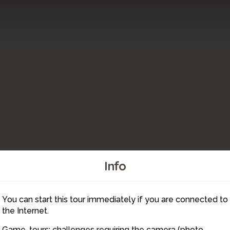
Info
You can start this tour immediately if you are connected to
6
the Internet.
Game-tours: challenges requiring the camera (photo