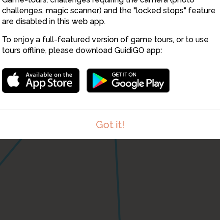
challenges, magic scanner) and the "locked stops" feature
are disabled in this web app.
To enjoy a full-featured version of game tours, or to use
tours offline, please download GuidiGO app:
Got it!
1
/1
4CC14ED2-2BBE-414F-A476-499ED60B73B2