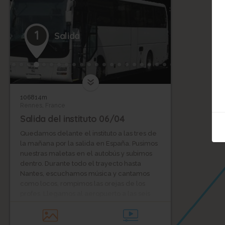
1
Salida
106814m
Rennes, France
Salida del instituto 06/04
Quedamos delante el instituto a las tres de
la mañana por la salida en España. Pusimos
nuestras maletas en el autobús y subimos
dentro. Durante todo el trayecto hasta
Nantes, escuchamos música y cantamos
como locos, rompimos las orejas de los
profes. Llegamos al aeropuerto a las seis