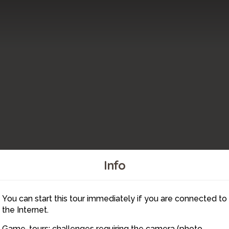
Info
You can start this tour immediately if you are connected to
10
1
the Internet.
Game-tours: challenges requiring the camera (photo