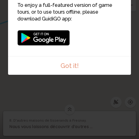
To enjoy a full-featured version of game
tours, or to use tours offline, please
download GuidiGO app:
Got it!
8. D'autres maisons de tisserands à Fresnay.
1
/6
IMG_4225
D'autres maisons de
8
Nous vous laissons découvrir d'autres maisons de tisserands dans Fresnay sur Sarthe .
tisserands à Fresnay.