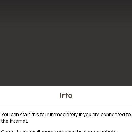
Info
5
4
You can start this tour immediately if you are connected to
6
the Internet.
Game-tours: challenges requiring the camera (photo