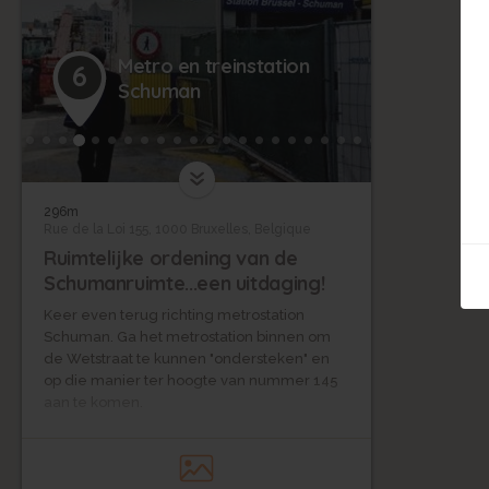
Metro en treinstation
6
Schuman
296m
Rue de la Loi 155, 1000 Bruxelles, Belgique
Ruimtelijke ordening van de
Schumanruimte...een uitdaging!
Keer even terug richting metrostation
Schuman. Ga het metrostation binnen om
de Wetstraat te kunnen "ondersteken" en
op die manier ter hoogte van nummer 145
aan te komen.
De herinrichting van de Europese wijk is
een echte uitdaging voor het Brussels