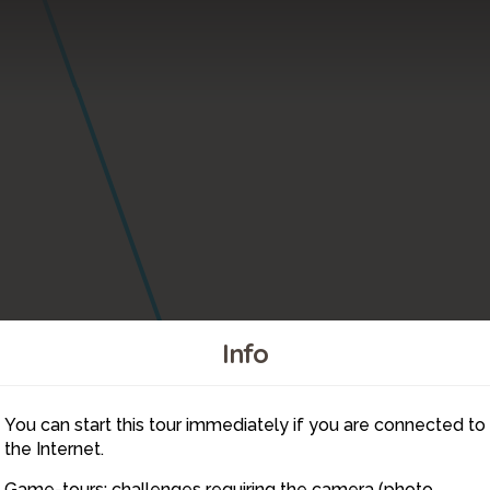
Info
You can start this tour immediately if you are connected to
8
the Internet.
Game-tours: challenges requiring the camera (photo