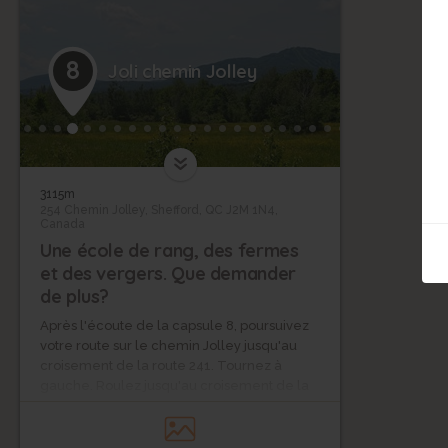
8
Joli chemin Jolley
3115m
254 Chemin Jolley, Shefford, QC J2M 1N4,
Canada
Une école de rang, des fermes
et des vergers. Que demander
de plus?
Après l'écoute de la capsule 8, poursuivez
votre route sur le chemin Jolley jusqu'au
croisement de la route 241. Tournez à
gauche. Roulez jusqu'au croisement de la
rue Laurence. Tournez à droite, puis à
gauche sur le chemin Bell. Arrêtez-vous
avant la courbe, en face du 59, chemin