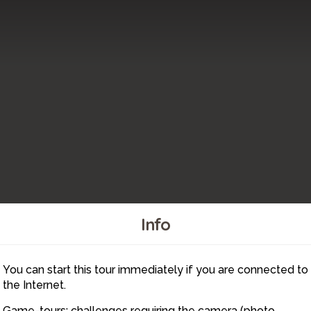
Info
You can start this tour immediately if you are connected to
2
the Internet.
Game-tours: challenges requiring the camera (photo