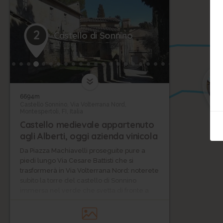
2
Castello di Sonnino
6694m
Castello Sonnino, Via Volterrana Nord,
Montespertoli, FI, Italia
Castello medievale appartenuto
agli Alberti, oggi azienda vinicola
Da Piazza Machiavelli proseguite pure a
piedi lungo Via Cesare Battisti che si
trasformerà in Via Volterrana Nord: noterete
subito la torre del castello di Sonnino
immersa nel verde che svetta di fronte a
voi.
Il castello, sede oggi di una rinomata
azienda agricola e di un’enoteca, è