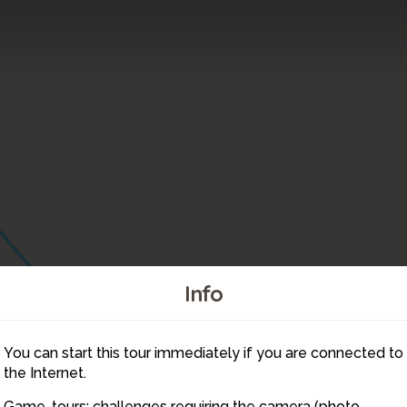
Info
You can start this tour immediately if you are connected to
4
5
3
1
the Internet.
Game-tours: challenges requiring the camera (photo