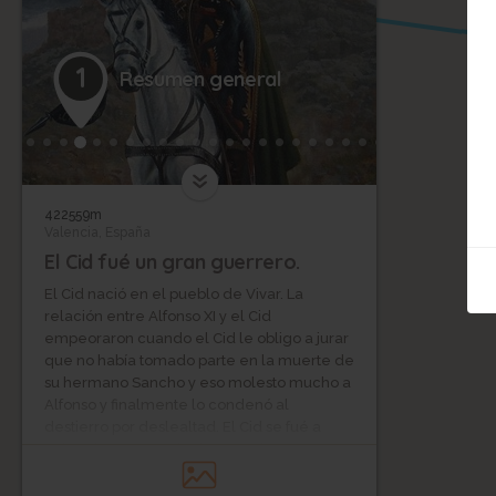
1
Resumen general
422559m
Valencia, España
El Cid fué un gran guerrero.
El Cid nació en el pueblo de Vivar. La
relación entre Alfonso XI y el Cid
empeoraron cuando el Cid le obligo a jurar
que no había tomado parte en la muerte de
su hermano Sancho y eso molesto mucho a
Alfonso y finalmente lo condenó al
destierro por deslealtad. El Cid se fué a
Valencia para combatir contra los
musulmanes y pagaran tributo a Castilla.