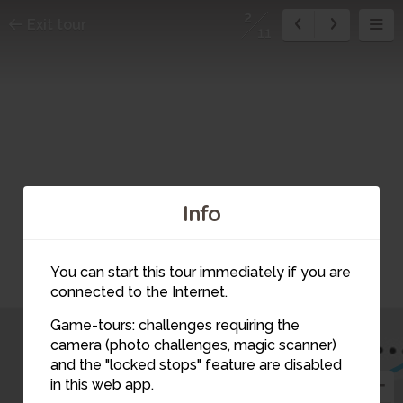
2
Exit tour
11
Info
You can start this tour immediately if you are
connected to the Internet.
Game-tours: challenges requiring the
1
camera (photo challenges, magic scanner)
3
2
and the "locked stops" feature are disabled
in this web app.