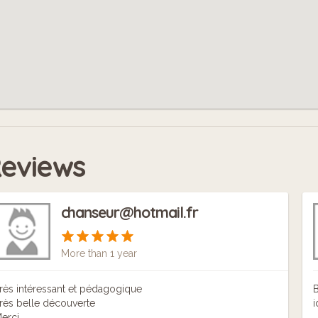
eviews
chanseur@hotmail.fr
More than 1 year
rès intéressant et pédagogique
B
rès belle découverte
i
erci