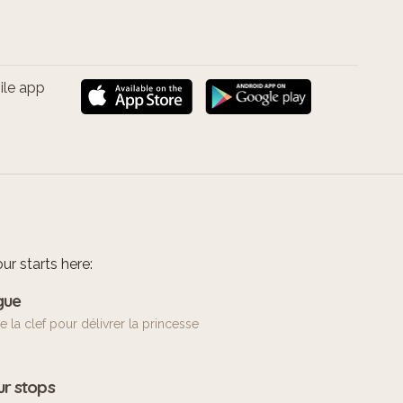
ile app
ur starts here:
gue
e la clef pour délivrer la princesse
ur stops