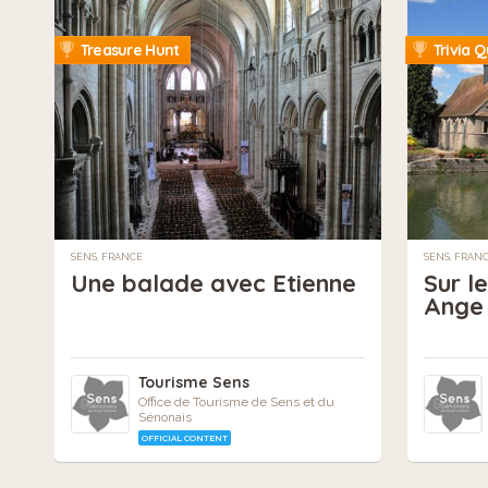
Treasure Hunt
Trivia Q
SENS, FRANCE
SENS, FRAN
Une balade avec Etienne
Sur l
Ange 
Tourisme Sens
Office de Tourisme de Sens et du
Sénonais
OFFICIAL CONTENT