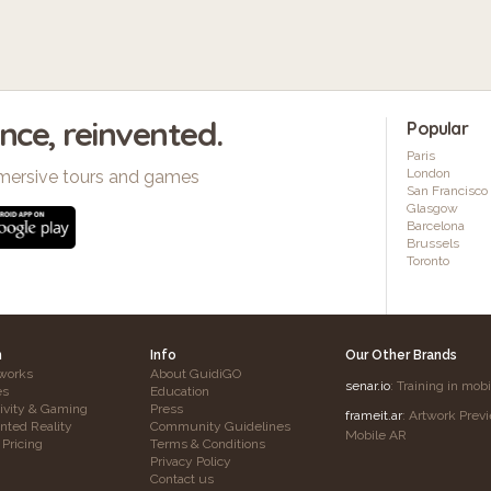
ence, reinvented.
Popular
Paris
London
mersive tours and games
San Francisco
Glasgow
Barcelona
Brussels
Toronto
h
Info
Our Other Brands
works
About GuidiGO
senar.io
: Training in mob
es
Education
tivity & Gaming
Press
frameit.ar
: Artwork Prev
ted Reality
Community Guidelines
Mobile AR
 Pricing
Terms & Conditions
Privacy Policy
Contact us