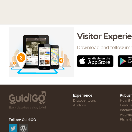
Visitor Experi
Download and follow im
Experience
Publis
Discover tours
How it 
Authors
Featur
Interac
Augmen
Plans &
Follow GuidiGO