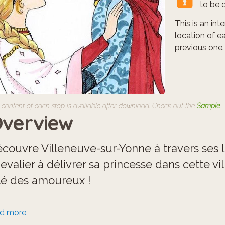
to be 
This is an in
location of e
previous one.
 content of each stop is available after download. Check out the
Sample
.
verview
couvre Villeneuve-sur-Yonne à travers ses 
evalier à délivrer sa princesse dans cette v
té des amoureux !
ur la libérer, une aventure en 18 étapes t'at
ad more