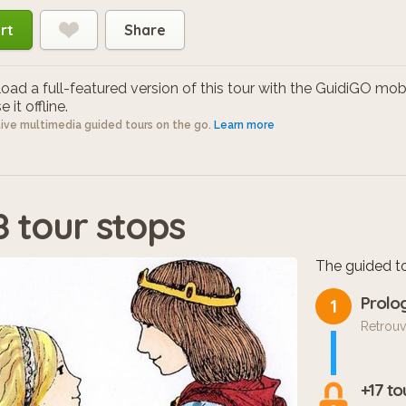
rt
Share
ad a full-featured version of this tour with the GuidiGO mob
 it offline.
tive multimedia guided tours on the go.
Learn more
8 tour stops
The guided to
Prolo
1
Retrouv
+17 to