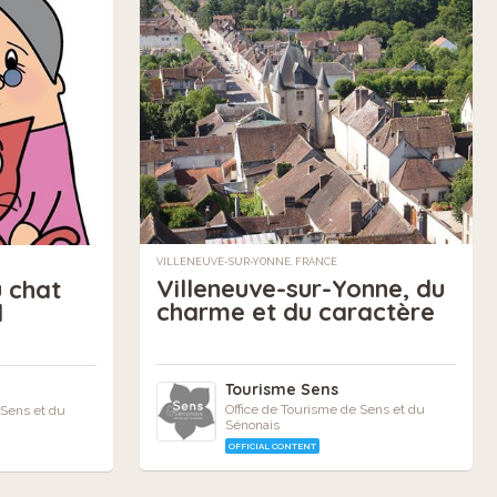
VILLENEUVE-SUR-YONNE, FRANCE
Villeneuve-sur-Yonne, du
u chat
charme et du caractère
l
Tourisme Sens
Office de Tourisme de Sens et du
 Sens et du
Sénonais
OFFICIAL CONTENT