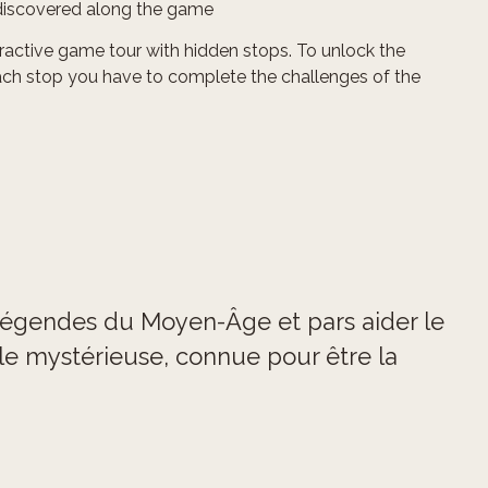
discovered along the game
teractive game tour with hidden stops. To unlock the
ach stop you have to complete the challenges of the
légendes du Moyen-Âge et pars aider le
ille mystérieuse, connue pour être la
tend. Suis bien les instructions, écoute