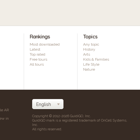
Rankings
Topics
Most downloaded
Any topic
Latest
History
Top rated
Arts
Free tours
Kids & Families
All tours
Life Style
Nature
ile AR
Copyright © 2012-2026 GuidiGO, Inc.
iew in
GuidiGO mark is a registered trademark of OnCell Systems,
Inc.
All rights reserved.