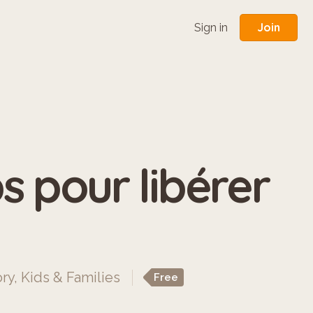
Join
Sign in
 pour libérer
ory
,
Kids & Families
Free