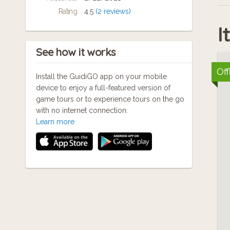
le
Yonne, s'illumine elle aussi à la nuit tombée
Rating
4.5
(2 reviews)
les samedis soirs à partir de 22h30 à
I
l'occasion du spectacle "le Géant de
Du
Lumières". Contactez-nous pour plus d'infos.
See how it works
an
Off
Install the GuidiGO app on your mobile
device to enjoy a full-featured version of
game tours or to experience tours on the go
with no internet connection.
Learn more