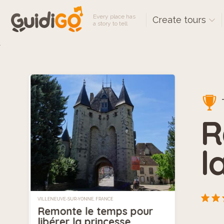
Every place has
Create tours
a story to tell
R
l
VILLENEUVE-SUR-YONNE, FRANCE
Remonte le temps pour
libérer la princesse