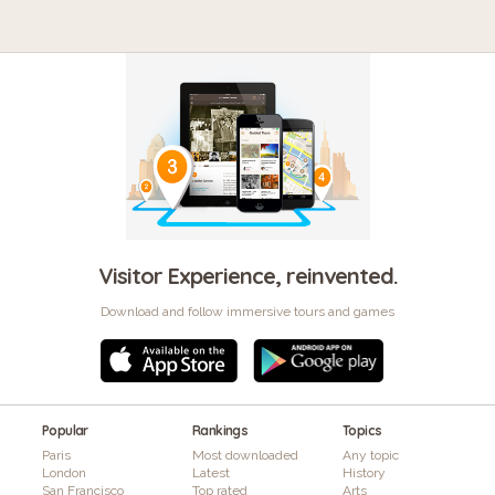
Visitor Experience, reinvented.
Download and follow immersive tours and games
Popular
Rankings
Topics
Paris
Most downloaded
Any topic
London
Latest
History
San Francisco
Top rated
Arts