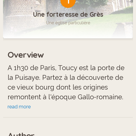
1
Une forteresse de Grès
Une église particulière
Overview
A 1h30 de Paris, Toucy est la porte de
la Puisaye. Partez à la découverte de
ce vieux bourg dont les origines
remontent à l'époque Gallo-romaine.
Découvrez la surprenante église
read more
adossée aux fortifications du XIIème
siècle, les rues étroites, les vieilles
Author
maisons des XVIème et XVIIème