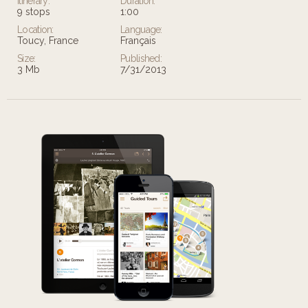
Itinerary:
Duration:
9 stops
1:00
Location:
Language:
Toucy, France
Français
Size:
Published:
3 Mb
7/31/2013