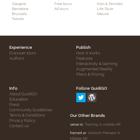
Glasgow
Free tours
Kids & Families
Barcelona
All tours
Life Style
Brussels
Nature
Toronto
Experience
Publish
Discover tours
How it works
Authors
Features
Interactivity & Gaming
Augmented Reality
Plans & Pricing
Info
Follow GuidiGO
About GuidiGO
Education
Press
Community Guidelines
Terms & Conditions
Our Other Brands
Privacy Policy
senar.io
: Training in mobile AR
Contact us
frameit.ar
: Artwork Preview in
Mobile AR