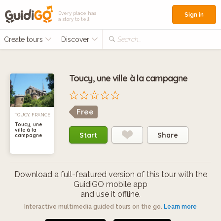
Every place has
Sign in
a story to tell
Create tours
Discover
Search...
Toucy, une ville à la campagne
Free
TOUCY, FRANCE
Toucy, une
ville à la
Start
Share
campagne
Download a full-featured version of this tour with the
GuidiGO mobile app
and use it offline.
Interactive multimedia guided tours on the go.
Learn more