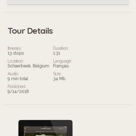
Tour Details
Itinerary:
Duration:
13 stops
1:31
Location:
Language:
Schaerbeek, Belgium
Français
Audio:
Size:
9 min total
34 Mb
Published:
9/14/2018