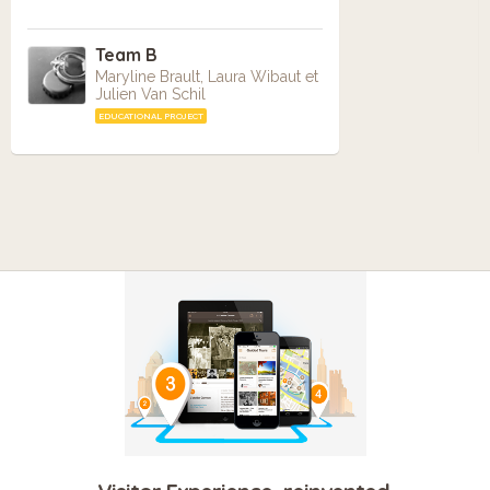
Team B
Maryline Brault, Laura Wibaut et
Julien Van Schil
EDUCATIONAL PROJECT