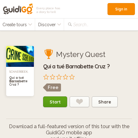
Every place has
Sign in
a story to tell
Create tours
Discover
Search...
Mystery Quest
Qui a tué Barnabette Cruz ?
SCHAERBEEK,
Qui a tué
Barnabette
BELGIUM
Cruz ?
Free
Start
Share
Download a full-featured version of this tour with the
GuidiGO mobile app