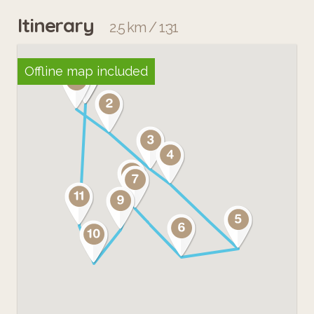
Itinerary
2.5 km / 1:31
Offline map included