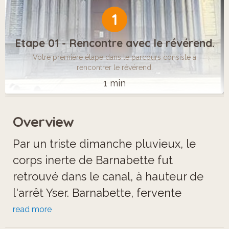
1
Etape 01 - Rencontre avec le révérend.
Votre première étape dans le parcours consiste à
rencontrer le révérend.
1 min
Overview
Par un triste dimanche pluvieux, le
corps inerte de Barnabette fut
retrouvé dans le canal, à hauteur de
l'arrêt Yser. Barnabette, fervente
croyante et habituée de l'Église
read more
Royale Sainte-Marie, aurait été tuée