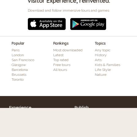
Visitor Experience, reinvented.
Download and follow immersive tours and games
Popular
Rankings
Topics
Paris
Most downloaded
Any topic
London
Latest
History
San Francisco
Top rated
Arts
Glasgow
Free tours
Kids & Families
Barcelona
All tours
Life Style
Brussels
Nature
Toronto
Experience
Publish
Discover tours
How it works
Authors
Features
Interactivity & Gaming
Augmented Reality
Plans & Pricing