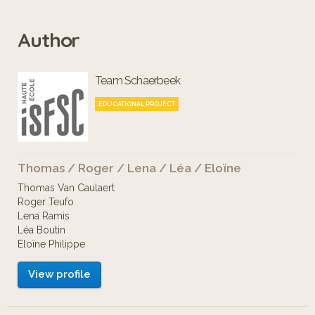
vers 3h du matin, selon le médecin
Author
légiste.
Puisque l'enquête de la police n'a rien
Team Schaerbeek
donné, le révérend Roger fait appel à
vous, inspecteurs de Schaerbeek, afin
EDUCATIONAL PROJECT
de percer le mystère entourant la
mort de Barnabette.
Thomas / Roger / Lena / Léa / Eloïne
Saurez-vous résoudre l'affaire ?
Thomas Van Caulaert
Roger Teufo
Lena Ramis
Léa Boutin
Eloïne Philippe
View profile