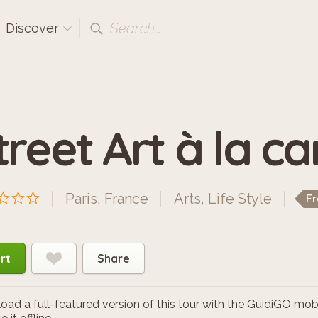
Search...
Discover
treet Art à la ca
Paris, France
Arts
,
Life Style
F
rt
Share
ad a full-featured version of this tour with the GuidiGO mob