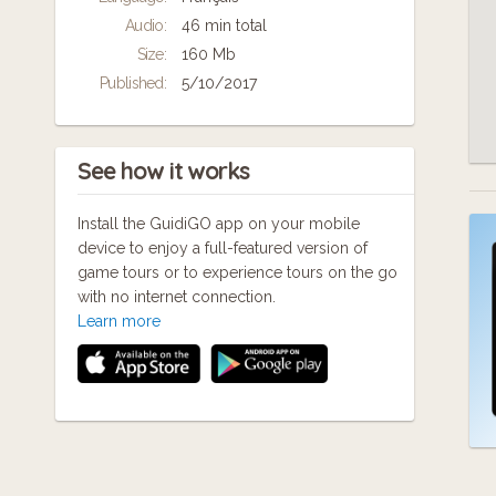
Bus : lignes 46, 75
Audio:
46 min total
Tél. : 01 42 41 14 30
bibliotheque.francois-villon@paris.fr
Size:
160 Mb
Published:
5/10/2017
A suivre sur les réseaux sociaux :
Facebook :
https://www.facebook.com/bibliotheque.francois.villon
Twitter : https://twitter.com/bibliovillon
See how it works
Instagram :
https://www.instagram.com/bibliovillon/
Install the GuidiGO app on your mobile
device to enjoy a full-featured version of
Métro :
game tours or to experience tours on the go
M° Colonel Fabien, ligne 2
with no internet connection.
Learn more