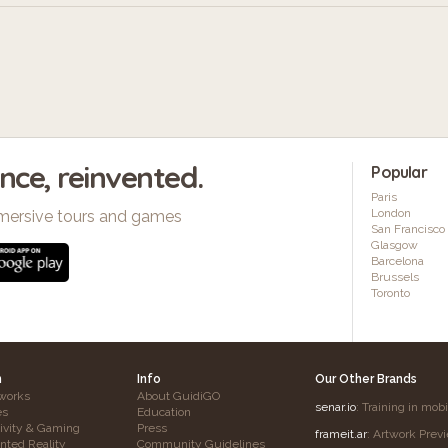
ence, reinvented.
Popular
Paris
London
mersive tours and games
San Francisco
Glasgow
Barcelona
Brussels
Toronto
h
Info
Our Other Brands
works
About GuidiGO
senar.io
: Training in mob
es
Education
tivity & Gaming
Press
frameit.ar
: Artwork Prev
ted Reality
Community Guidelines