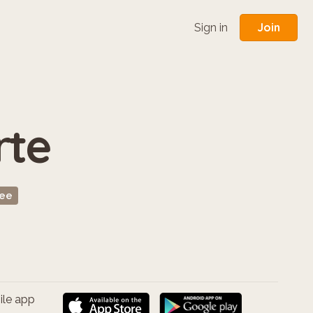
Join
Sign in
rte
ree
ile app