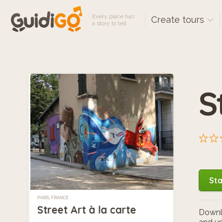
Every place has
Create tours
a story to tell
S
Sta
PARIS, FRANCE
Street Art à la carte
Downlo