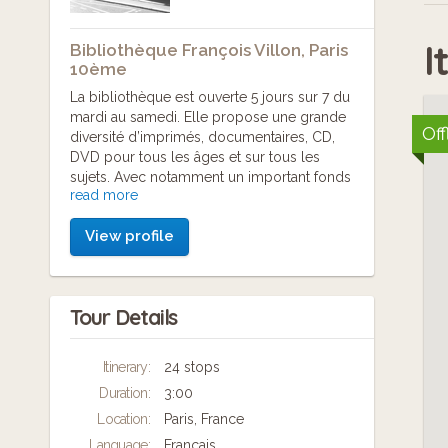
I
Bibliothèque François Villon, Paris
10ème
La bibliothèque est ouverte 5 jours sur 7 du
mardi au samedi. Elle propose une grande
Off
diversité d’imprimés, documentaires, CD,
DVD pour tous les âges et sur tous les
sujets. Avec notamment un important fonds
read more
informatique.
Les documents se répartissent sur 4 niveaux,
View profile
2 pour l’espace adultes, 1 pour l’espace
musique et 1 pour la jeunesse.
Initiations numériques plusieurs fois par
mois, le samedi matin.
Tour Details
Activités culturelles pour les enfants
(contées, ateliers artistiques, jeux vidéo,
contées musicales) et les adultes (ateliers
Itinerary:
24 stops
d'écriture, concerts)
Duration:
3:00
Bibliothèque François Villon
Location:
Paris, France
81, boulevard de la Villette 75010 Paris
Language:
Français