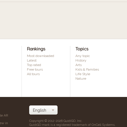
Rankings
Topics
Most downloaded
Any topic
Latest
History
Top rated
Arts
Free tours
Kids & Families
All tours
Life Style
Nature
ile AR
Copyright © 2012-2026 GuidiGO, Inc.
iew in
GuidiGO mark is a registered trademark of OnCell Systems,