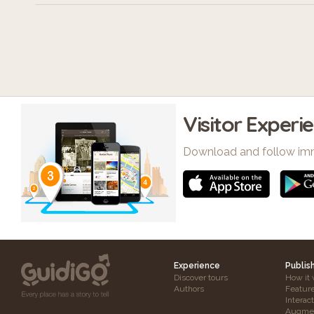
Visitor Experi
Download and follow im
Experience
Publis
Discover tours
How it 
Authors
Featur
Interac
Augmen