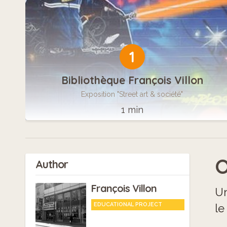
1
Bibliothèque François Villon
Exposition "Street art & société"
1 min
O
Author
François Villon
Un
EDUCATIONAL PROJECT
le