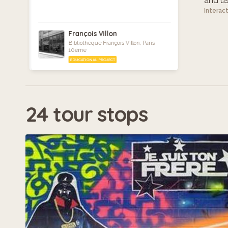
and use
Interac
François Villon
Bibliothèque François Villon, Paris
10ème
EDUCATIONAL PROJECT
24 tour stops