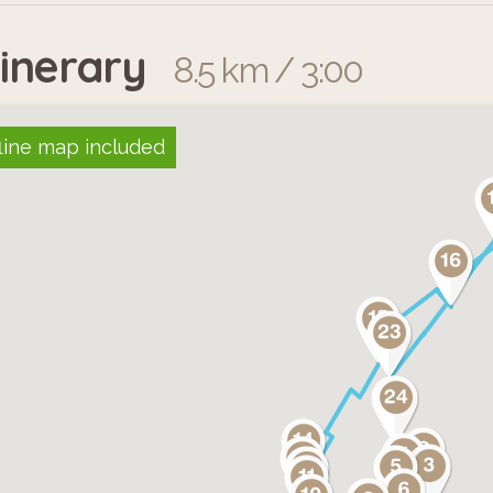
tinerary
8.5 km / 3:00
line map included