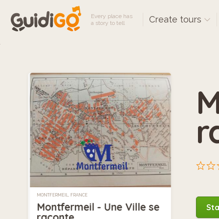
Every place has
Create tours
a story to tell
M
r
MONTFERMEIL, FRANCE
Montfermeil - Une Ville se
Sta
raconte