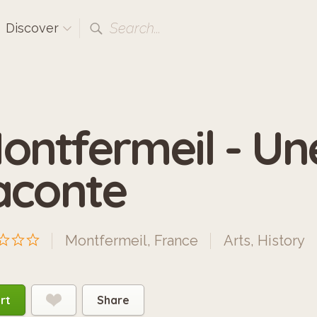
Search...
Discover
ontfermeil - Une
aconte
Montfermeil, France
Arts
,
History
rt
Share