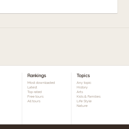
Rankings
Topics
Most downloaded
Any topic
Latest
History
Top rated
Arts
Free tours
Kids & Families
All tours
Life Style
Nature