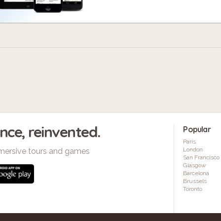
ence, reinvented.
Popular
Paris
London
mersive tours and games
San Francisco
Glasgow
Barcelona
Brussels
Toronto