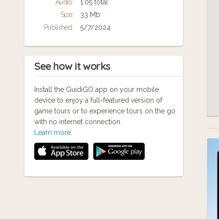
Audio:
1:05 total
in-situ des projets à l’image de celles et ceux
qui y participent.
Size:
33 Mb
Published:
5/7/2024
See how it works
Install the GuidiGO app on your mobile
device to enjoy a full-featured version of
game tours or to experience tours on the go
with no internet connection.
Learn more