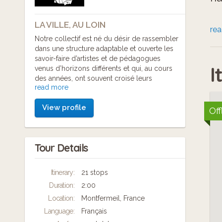
LA VILLE, AU LOIN
Ce
re
Notre collectif est né du désir de rassembler
te
dans une structure adaptable et ouverte les
savoir-faire d’artistes et de pédagogues
no
I
venus d’horizons différents et qui, au cours
des années, ont souvent croisé leurs
read more
pratiques : écrivains, comédiens, musiciens,
La
conteurs, enseignants, photographes.
la
View profile
Off
Dans ses spectacles, ateliers et parcours
as
culturels, LA VILLE, AU LOIN s’inspire de
l’esprit des lieux et propose aux
Tour Details
établissements scolaires, villes,
bibliothèques, musées, centres sociaux et
maisons de retraite des interventions
Itinerary:
21 stops
attentives au parcours et à la voix de chacun.
Duration:
2:00
LA VILLE, AU LOIN aime prendre le temps
Location:
Montfermeil, France
d’écouter et de partager des histoires,
Language:
Français
personnelles et collectives, pour construire