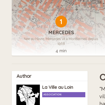
1
MERCEDES
Née au Havre, Mercedes vit à Montfermeil depuis
1968
4 min
O
Author
La Ville au Loin
"M
ASSOCIATION
vi
ha