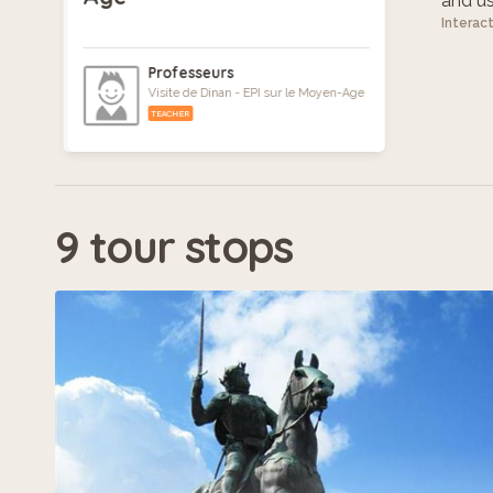
and use
Interac
Professeurs
Visite de Dinan - EPI sur le Moyen-Age
TEACHER
9 tour stops