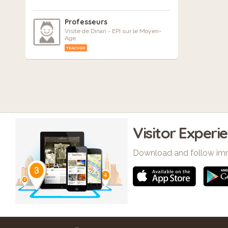
Professeurs
Visite de Dinan - EPI sur le Moyen-
Age
TEACHER
Visitor Experi
Download and follow im