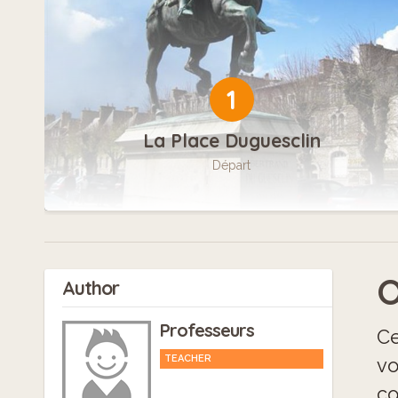
1
La Place Duguesclin
Départ
O
Author
Professeurs
Ce
TEACHER
vo
co