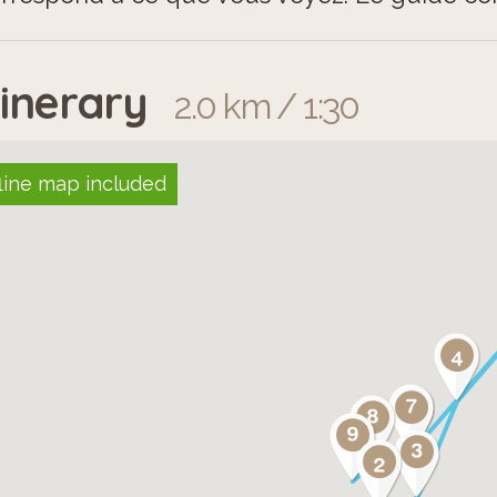
tinerary
2.0 km / 1:30
line map included