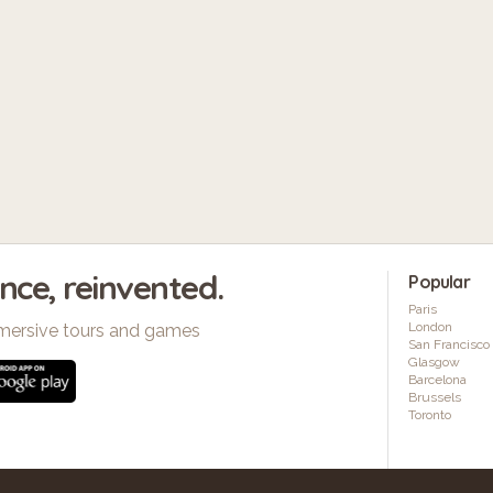
ence, reinvented.
Popular
Paris
London
mersive tours and games
San Francisco
Glasgow
Barcelona
Brussels
Toronto