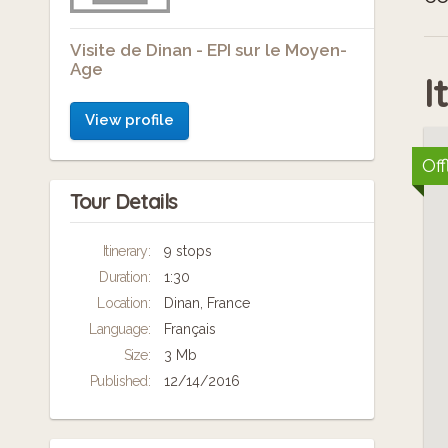
Visite de Dinan - EPI sur le Moyen-
Age
I
View profile
Off
Tour Details
Itinerary:
9 stops
Duration:
1:30
Location:
Dinan, France
Language:
Français
Size:
3 Mb
Published:
12/14/2016