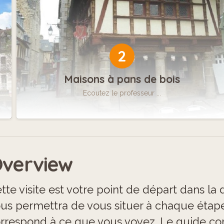
2
Maisons à pans de bois
Ecoutez le professeur ...
verview
tte visite est votre point de départ dans 
us permettra de vous situer à chaque étape e
rrespond à ce que vous voyez. Le guide com