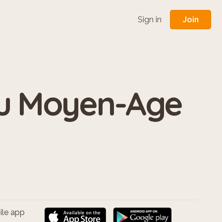
Join
Sign in
 au Moyen-Age
ile app