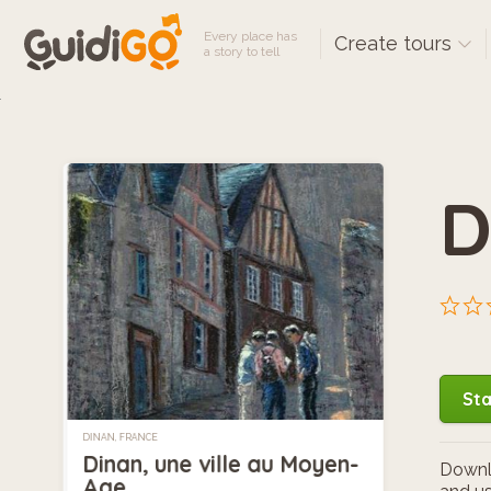
Every place has
Create tours
a story to tell
D
Sta
DINAN, FRANCE
Dinan, une ville au Moyen-
Downlo
Age