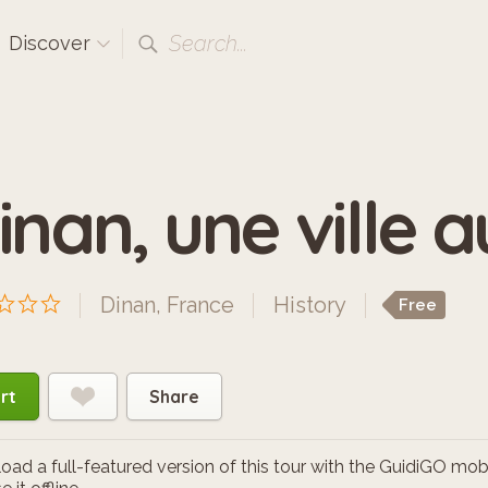
Search...
Discover
inan, une ville
Dinan, France
History
Free
rt
Share
ad a full-featured version of this tour with the GuidiGO mob