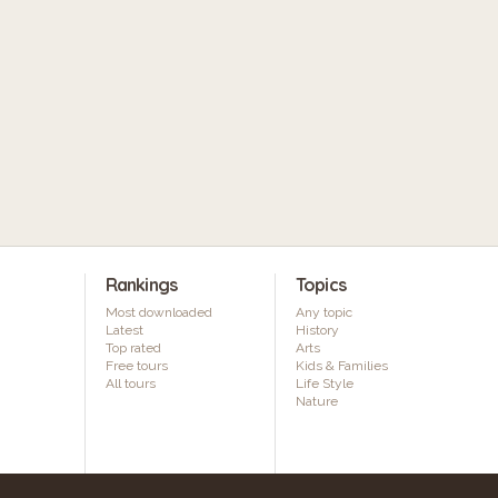
Rankings
Topics
Most downloaded
Any topic
Latest
History
Top rated
Arts
Free tours
Kids & Families
All tours
Life Style
Nature